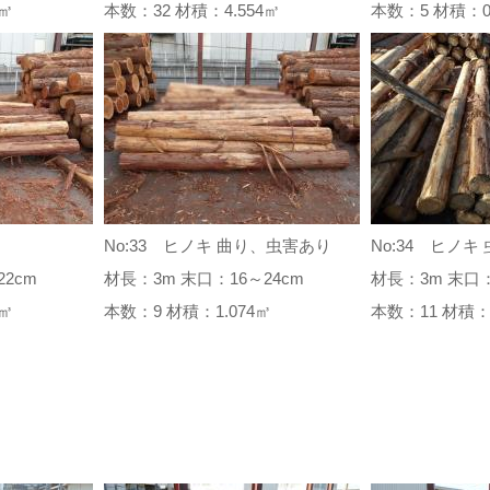
74㎥
本数：32 材積：4.554㎥
本数：5 材積：
No:33 ヒノキ 曲り、虫害あり
No:34 ヒノキ
2cm
材長：3m 末口：16～24cm
材長：3m 末口：
69㎥
本数：9 材積：1.074㎥
本数：11 材積：