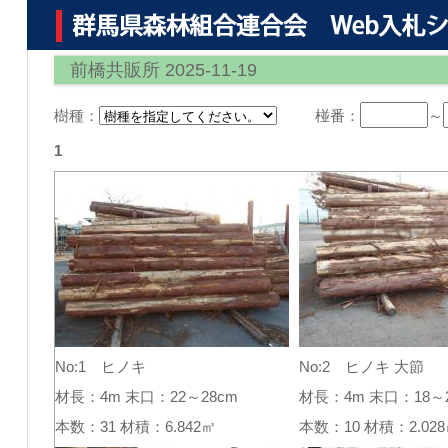
前橋共販所 2025-11-19
樹種：
椪番：
～
1
No:1 ヒノキ
No:2 ヒノキ 大節
材長：4m 末口：22～28cm
材長：4m 末口：18～2
本数：31 材積：6.842㎥
本数：10 材積：2.0