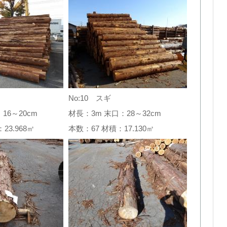
No:10 スギ
16～20cm
材長：3m 末口：28～32cm
：23.968㎥
本数：67 材積：17.130㎥