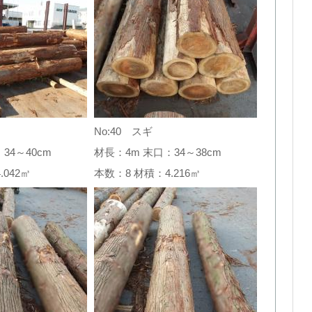
No:40 スギ
34～40cm
材長：4m 末口：34～38cm
4.042㎥
本数：8 材積：4.216㎥