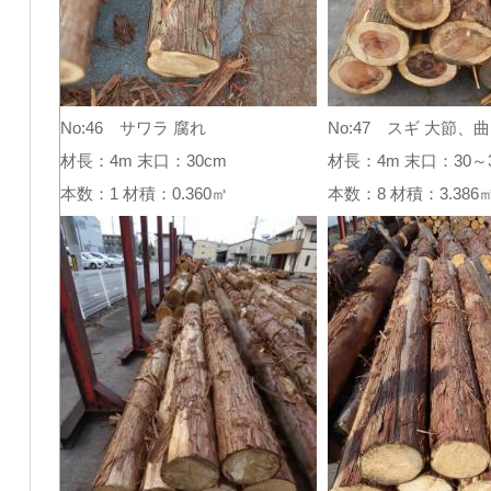
No:46 サワラ 腐れ
No:47 スギ 大節、
材長：4m 末口：30cm
材長：4m 末口：30～3
本数：1 材積：0.360㎥
本数：8 材積：3.38