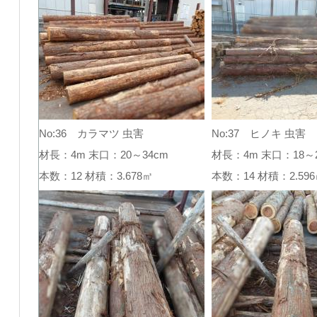
No:36 カラマツ 虫害
No:37 ヒノキ 虫害
材長：4m 末口：20～34cm
材長：4m 末口：18～2
本数：12 材積：3.678㎥
本数：14 材積：2.5