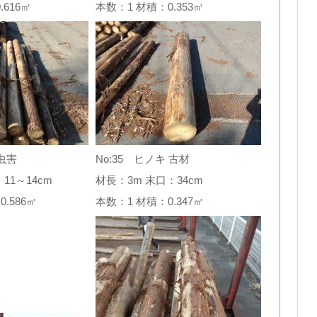
0.616㎥
本数：1 材積：0.353㎥
 虫害
No:35 ヒノキ 古材
11～14cm
材長：3m 末口：34cm
0.586㎥
本数：1 材積：0.347㎥