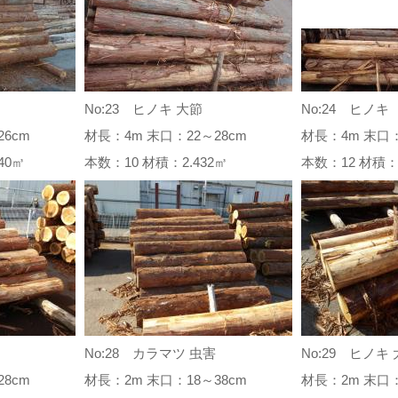
No:23 ヒノキ 大節
No:24 ヒノキ
6cm
材長：4m 末口：22～28cm
材長：4m 末口：
.440㎥
本数：10 材積：2.432㎥
本数：12 材積：
No:28 カラマツ 虫害
No:29 ヒノキ
8cm
材長：2m 末口：18～38cm
材長：2m 末口：