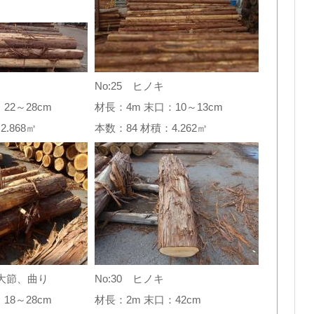
No:25 ヒノキ
22～28cm
材長：4m 末口：10～13cm
2.868㎥
本数：84 材積：4.262㎥
 大節、曲り
No:30 ヒノキ
18～28cm
材長：2m 末口：42cm