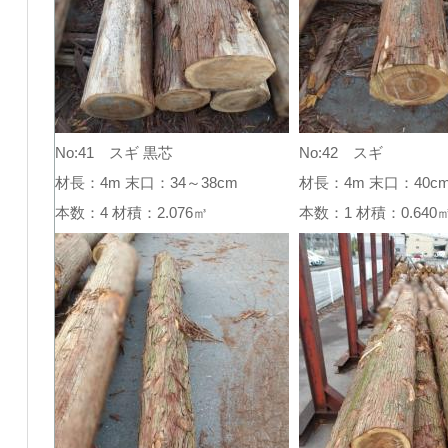
No:41 スギ 黒芯
No:42 スギ
材長：4m 末口：34～38cm
材長：4m 末口：40c
本数：4 材積：2.076㎥
本数：1 材積：0.64