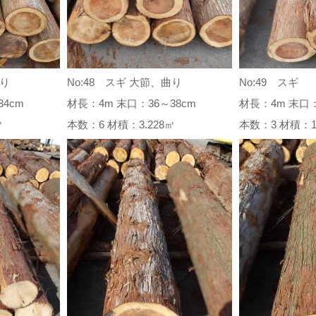
曲り
No:48 スギ 大節、曲り
No:49 スギ
4cm
材長：4m 末口：36～38cm
材長：4m 末口：
6㎥
本数：6 材積：3.228㎥
本数：3 材積：