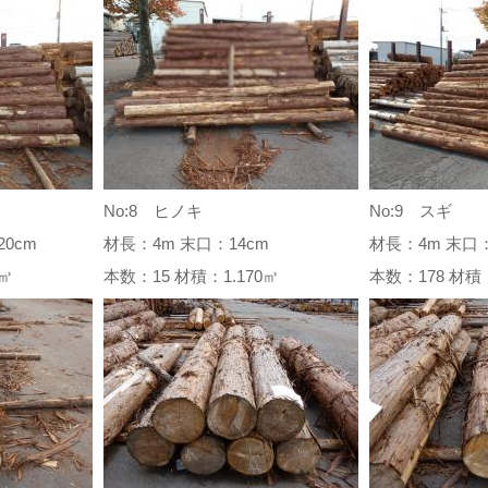
No:8 ヒノキ
No:9 スギ
0cm
材長：4m 末口：14cm
材長：4m 末口：
44㎥
本数：15 材積：1.170㎥
本数：178 材積