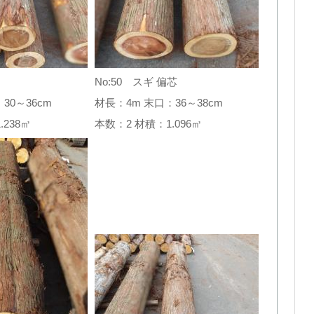
No:50 スギ 偏芯
30～36cm
材長：4m 末口：36～38cm
1.238㎥
本数：2 材積：1.096㎥