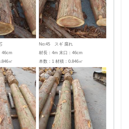
芯
No:45 スギ 腐れ
46cm
材長：4m 末口：46cm
0.846㎥
本数：1 材積：0.846㎥