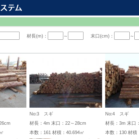
材長(m)：
～
末口(cm)：
～
No:3 スギ
No:4 スギ
6cm
材長：4m 末口：22～28cm
材長：3m 末口：
28㎥
本数：161 材積：40.694㎥
本数：130 材積