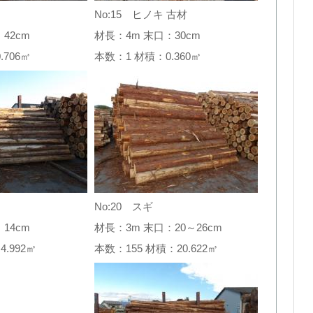
No:15 ヒノキ 古材
42cm
材長：4m 末口：30cm
0.706㎥
本数：1 材積：0.360㎥
No:20 スギ
14cm
材長：3m 末口：20～26cm
4.992㎥
本数：155 材積：20.622㎥