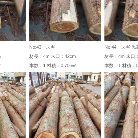
No:43 スギ
No:44 スギ 黒
m
材長：4m 末口：42cm
材長：4m 末口：
0㎥
本数：1 材積：0.706㎥
本数：1 材積：