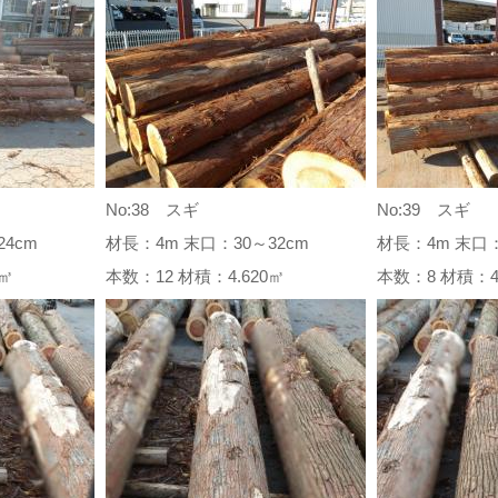
No:38 スギ
No:39 スギ
4cm
材長：4m 末口：30～32cm
材長：4m 末口：
96㎥
本数：12 材積：4.620㎥
本数：8 材積：