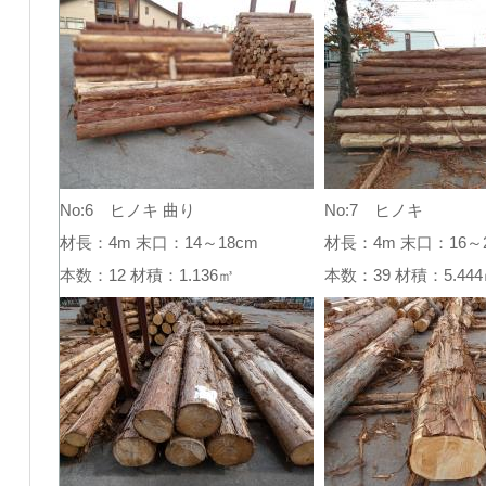
No:6 ヒノキ 曲り
No:7 ヒノキ
材長：4m 末口：14～18cm
材長：4m 末口：16～2
本数：12 材積：1.136㎥
本数：39 材積：5.4